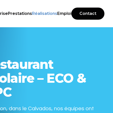
rise
Prestations
Réalisations
Emploi
Contact
staurant
olaire – ECO &
PC
on, dans le Calvados, nos équipes ont