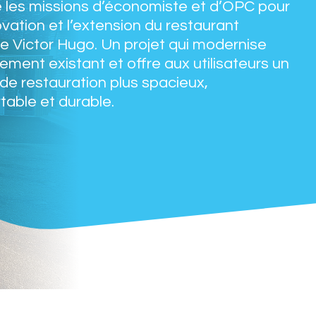
 les missions d’économiste et d’OPC pour
ovation et l’extension du restaurant
re Victor Hugo. Un projet qui modernise
pement existant et offre aux utilisateurs un
de restauration plus spacieux,
table et durable.