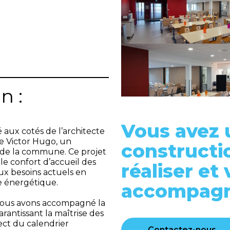
n :
Vous avez 
é aux cotés de l’architecte
re Victor Hugo, un
constructi
t de la commune. Ce projet
 le confort d’accueil des
réaliser et
ux besoins actuels en
e énergétique.
accompagné
 nous avons accompagné la
rantissant la maîtrise des
pect du calendrier
Contactez-nous