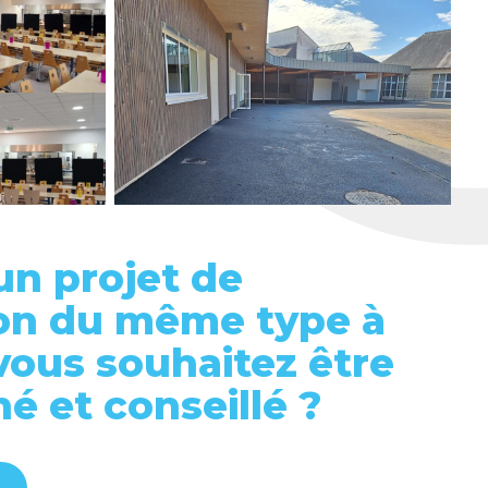
un projet de
on du même type à
 vous souhaitez être
 et conseillé ?