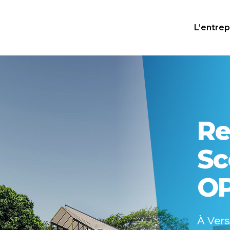
L’entrep
Re
Sc
O
À Vers