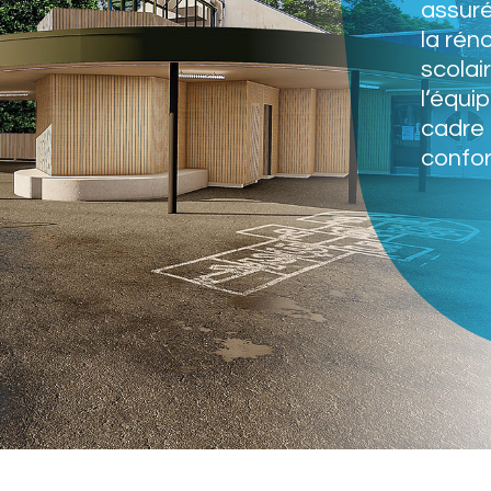
assuré
la rén
scolai
l’équi
cadre 
confor