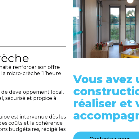
rèche
haité renforcer son offre
 la micro-crèche “l’heure
Vous avez 
constructi
 de développement local,
l, sécurisé et propice à
réaliser et
accompagné
uipe est intervenue dès les
 des coûts et la cohérence
ons budgétaires, rédigé les
Contactez-nous