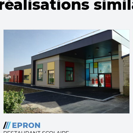
réalisations simil
/
/
/
EPRON