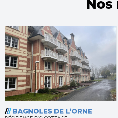
Nos 
/
/
/
BAGNOLES DE L’ORNE