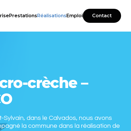
rise
Prestations
Réalisations
Emploi
Contact
cro-crèche –
CO
t-Sylvain, dans le Calvados, nous avons
pagné la commune dans la réalisation de