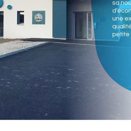
sa nou
d’écon
une e
qualit
petite