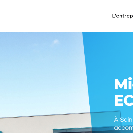
L’entrep
Mi
E
À Sain
accom