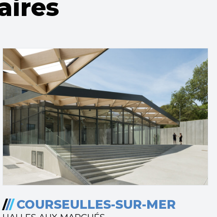
aires
/
/
/
COURSEULLES-SUR-MER