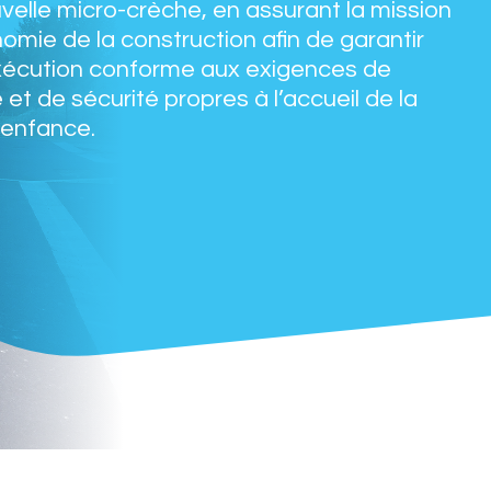
velle micro-crèche, en assurant la mission
omie de la construction afin de garantir
xécution conforme aux exigences de
é et de sécurité propres à l’accueil de la
 enfance.